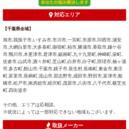
対応エリア
【千葉県全域】
旭市,我孫子市,いすみ市,市川市,一宮町,市原市,印西市,浦安
市,大網白里市,大多喜町,御宿町,柏市,勝浦市,香取市,鎌ケ谷
市,鴨川市,木更津市,君津市,鋸南町,九十九里町,神崎町,栄町,
佐倉市,山武市,酒々井町,芝山町,白井市,白子町,匝瑳市,袖ヶ浦
市,多古町,館山市,千葉市,銚子市,長生村,長南町,東金市,東庄
町,富里市,長柄町,流山市,習志野市,成田市,野田市,富津市,船
橋市,松戸市,南房総市,睦沢町,茂原市,八街市,八千代市,横芝光
町,四街道市
その他、エリアは応相談。
※状況によっては一部対応できない地域もございます。
取扱メーカー